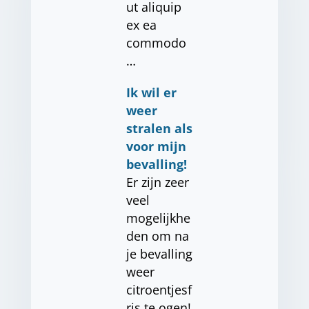
ut aliquip
ex ea
commodo
…
Ik wil er
weer
stralen als
voor mijn
bevalling!
Er zijn zeer
veel
mogelijkhe
den om na
je bevalling
weer
citroentjesf
ris te ogen!