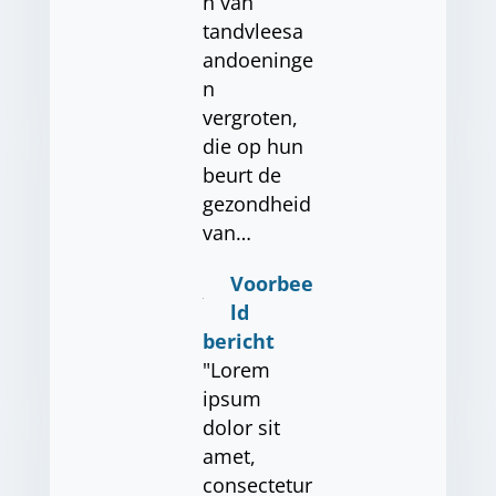
n van
tandvleesa
andoeninge
n
vergroten,
die op hun
beurt de
gezondheid
van…
Voorbee
ld
bericht
"Lorem
ipsum
dolor sit
amet,
consectetur