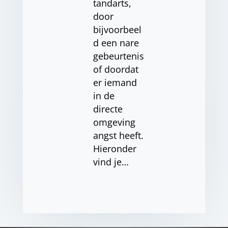
tandarts,
door
bijvoorbeel
d een nare
gebeurtenis
of doordat
er iemand
in de
directe
omgeving
angst heeft.
Hieronder
vind je…