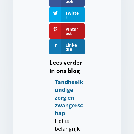
ook
Twitte
r
Pinter
est
Linke
dIn
Lees verder
in ons blog
Tandheelk
undige
zorg en
zwangersc
hap
Het is
belangrijk