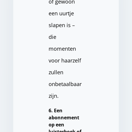
of gewoon
een uurtje
slapen is –
die
momenten
voor haarzelf
zullen
onbetaalbaar
zijn.
6. Een
abonnement
op een
luisterboek of