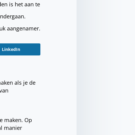
en is het aan te
ondergaan.
stuk aangenamer.
LinkedIn
aken als je de
 van
te maken. Op
al manier