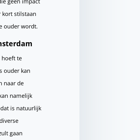
 die geen impact
kort stilstaan
je ouder wordt.
Amsterdam
 hoeft te
ls ouder kan
n naar de
kan namelijk
dat is natuurlijk
diverse
zult gaan