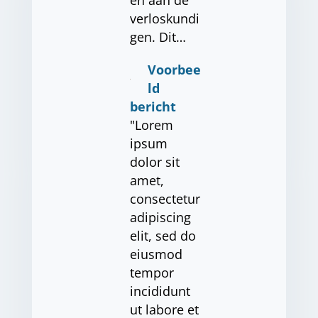
en aan de
verloskundi
gen. Dit…
Voorbee
ld
bericht
"Lorem
ipsum
dolor sit
amet,
consectetur
adipiscing
elit, sed do
eiusmod
tempor
incididunt
ut labore et