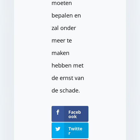
moeten
bepalen en
zal onder
meer te
maken
hebben met
de ernst van
de schade.
Faceb
ook
Twitte
r