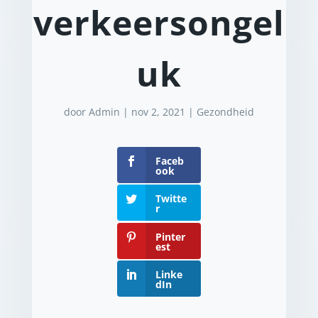
verkeersongel
uk
door
Admin
|
nov 2, 2021
|
Gezondheid
Faceb
ook
Twitte
r
Pinter
est
Linke
dIn