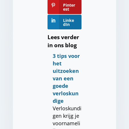
Pinter
est
Linke
dIn
Lees verder
in ons blog
3 tips voor
het
uitzoeken
van een
goede
verloskun
dige
Verloskundi
gen krijg je
voornameli