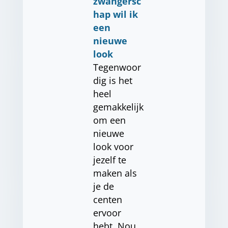
zwangersc
hap wil ik
een
nieuwe
look
Tegenwoor
dig is het
heel
gemakkelijk
om een
nieuwe
look voor
jezelf te
maken als
je de
centen
ervoor
hebt. Nou,